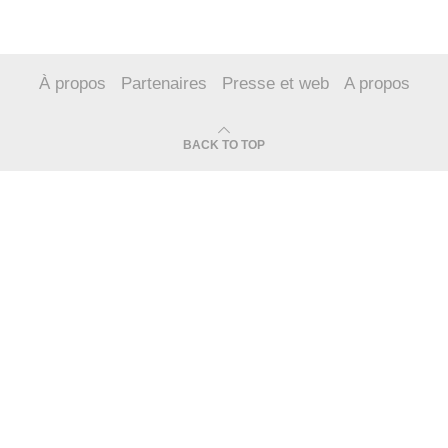
À propos
Partenaires
Presse et web
A propos
BACK TO TOP