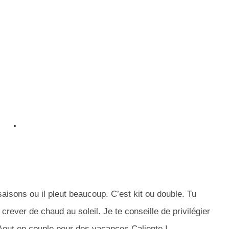
.
 saisons ou il pleut beaucoup. C’est kit ou double. Tu
rever de chaud au soleil. Je te conseille de privilégier
 Aout en couple pour des vacances Caliente !