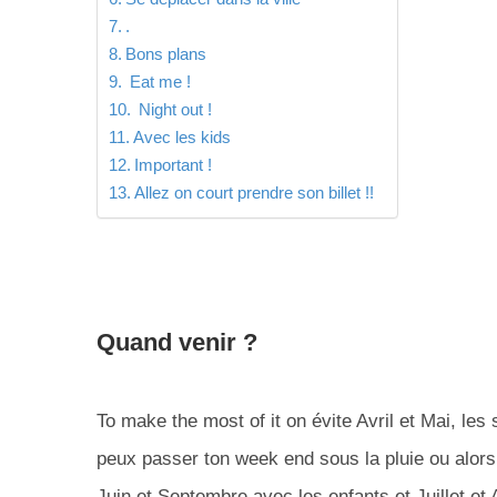
.
Bons plans
Eat me !
Night out !
Avec les kids
Important !
Allez on court prendre son billet !!
Quand venir ?
To make the most of it on évite Avril et Mai, les
peux passer ton week end sous la pluie ou alors c
Juin et Septembre avec les enfants et Juillet et