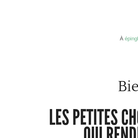
À
épingl