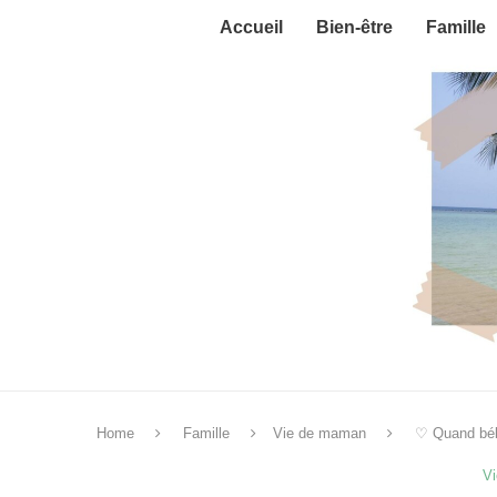
Accueil
Bien-être
Famille
Home
Famille
Vie de maman
♡ Quand béb
V