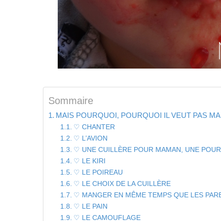
Sommaire
MAIS POURQUOI, POURQUOI IL VEUT PAS MANG
♡ CHANTER
♡ L’AVION
♡ UNE CUILLÈRE POUR MAMAN, UNE POUR
♡ LE KIRI
♡ LE POIREAU
♡ LE CHOIX DE LA CUILLÈRE
♡ MANGER EN MÊME TEMPS QUE LES PAR
♡ LE PAIN
♡ LE CAMOUFLAGE