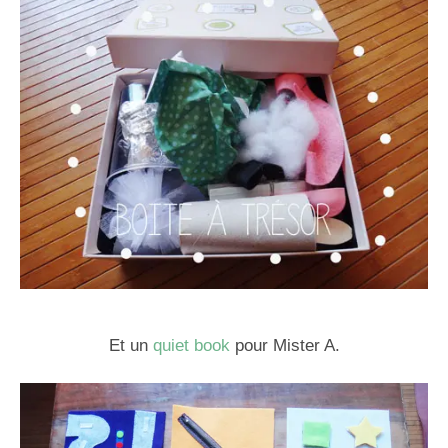
Et un
quiet book
pour Mister A.