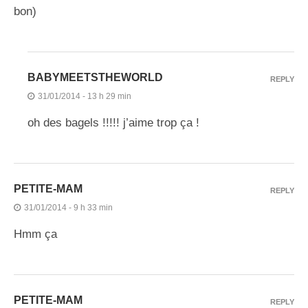
bon)
BABYMEETSTHEWORLD
REPLY
31/01/2014 - 13 h 29 min
oh des bagels !!!!! j’aime trop ça !
PETITE-MAM
REPLY
31/01/2014 - 9 h 33 min
Hmm ça
PETITE-MAM
REPLY