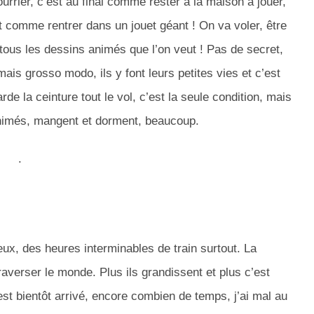
urrier, c’est au final comme rester à la maison à jouer,
t comme rentrer dans un jouet géant !
On va voler, être
tous les dessins animés que l’on veut !
Pas de secret,
ais grosso modo, ils y font leurs petites vies et c’est
arde la ceinture tout le vol, c’est la seule condition, mais
 animés, mangent et dorment, beaucoup.
.
ux, des heures interminables de train surtout.
La
traverser le monde.
Plus ils grandissent et plus c’est
t bientôt arrivé, encore combien de temps, j’ai mal au