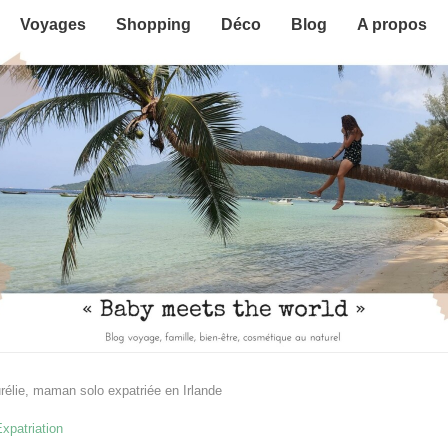
Voyages
Shopping
Déco
Blog
A propos
urélie, maman solo expatriée en Irlande
Expatriation