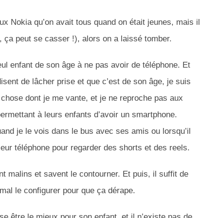
x Nokia qu’on avait tous quand on était jeunes, mais il
i, ça peut se casser !), alors on a laissé tomber.
seul enfant de son âge à ne pas avoir de téléphone. Et
sent de lâcher prise et que c’est de son âge, je suis
 chose dont je me vante, et je ne reproche pas aux
 permettant à leurs enfants d’avoir un smartphone.
uand je le vois dans le bus avec ses amis ou lorsqu’il
r leur téléphone pour regarder des shorts et des reels.
 malins et savent le contourner. Et puis, il suffit de
e mal le configurer pour que ça dérape.
se être le mieux pour son enfant, et il n’existe pas de