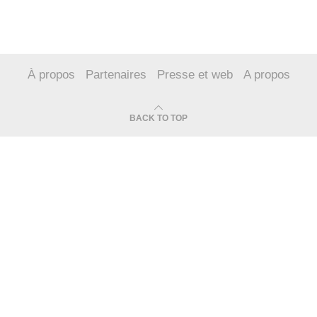
À propos
Partenaires
Presse et web
A propos
BACK TO TOP