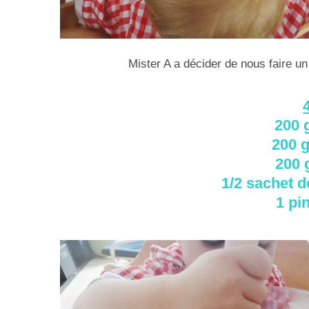
Mister A a décider de nous faire un 
200 
200 
200 
1/2 sachet 
1 pi