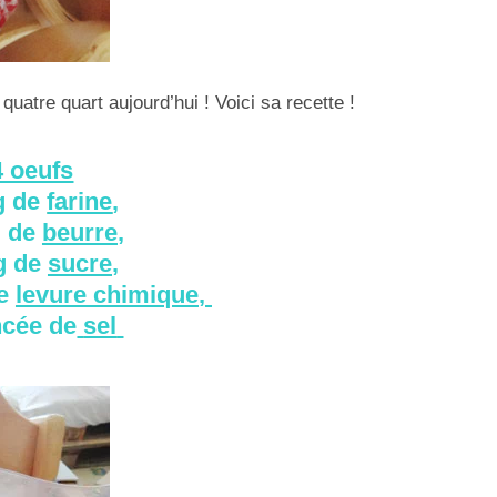
quatre quart aujourd’hui ! Voici sa recette !
4 oeufs
g de
farine
,
g de
beurre
,
g de
sucre
,
de
levure chimique
,
ncée de
sel