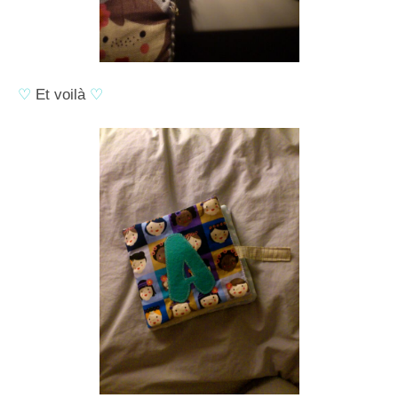
♡
Et voilà
♡